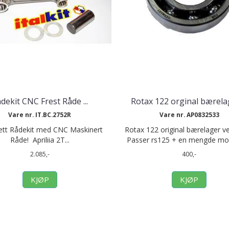
dekit CNC Frest Råde ...
Rotax 122 orginal bærelage
Vare nr. IT.BC.2752R
Vare nr. AP0832533
tt Rådekit med CNC Maskinert
Rotax 122 original bærelager ve
Råde! Apriliia 2T...
Passer rs125 + en mengde mode
2.085,-
400,-
KJØP
KJØP