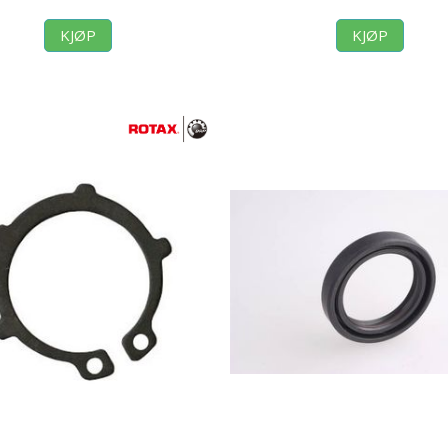
KJØP
KJØP