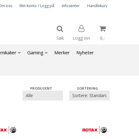
Om oss
Min konto / Logg på
Infosenter
Handlekurv
Søk
Logg inn
0,-
emikalier
Gaming
Merker
Nyheter
Nullstill
Trykk ENTER for å søke
PRODUSENT
SORTERING