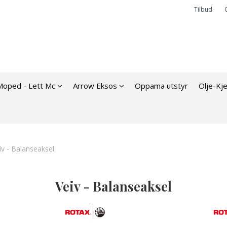
Tilbud
Moped - Lett Mc
Arrow Eksos
Oppama utstyr
Olje-Kj
iv - Balanseaksel
Veiv - Balanseaksel