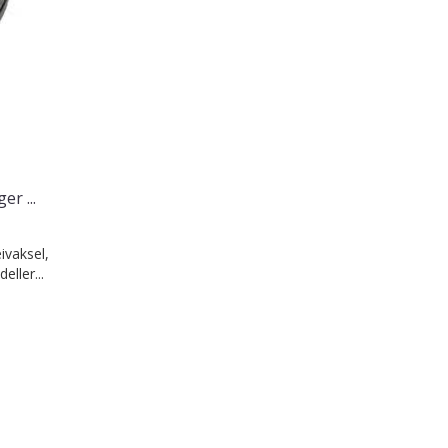
r ...
ivaksel,
ller...