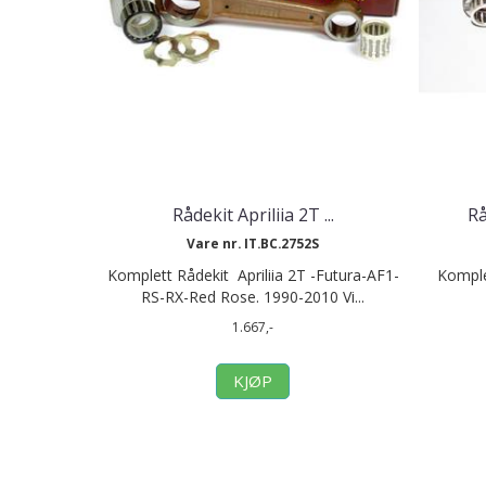
Rådekit Apriliia 2T ...
Rå
Vare nr. IT.BC.2752S
Komplett Rådekit Apriliia 2T -Futura-AF1-
Komple
RS-RX-Red Rose. 1990-2010 Vi...
1.667,-
KJØP