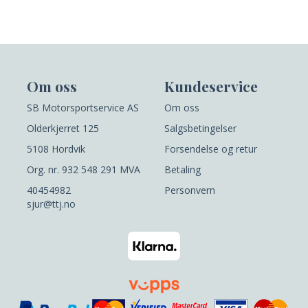
Om oss
Kundeservice
SB Motorsportservice AS
Om oss
Olderkjerret 125
Salgsbetingelser
5108 Hordvik
Forsendelse og retur
Org. nr. 932 548 291 MVA
Betaling
40454982
Personvern
sjur@ttj.no