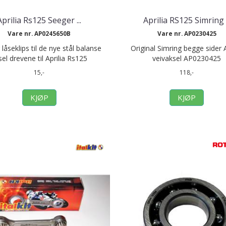
Aprilia Rs125 Seeger ...
Aprilia RS125 Simring .
Vare nr. AP0245650B
Vare nr. AP0230425
låseklips til de nye stål balanse
Original Simring begge sider A
sel drevene til Aprilia Rs125
veivaksel AP0230425
15,-
118,-
KJØP
KJØP