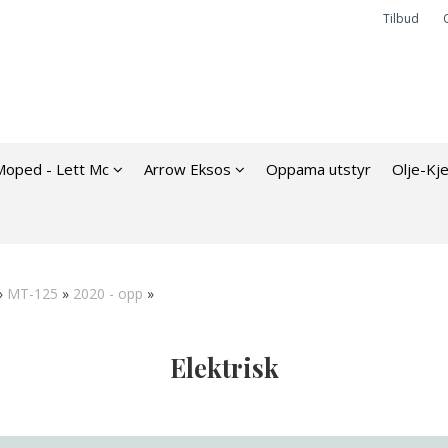
Tilbud
Moped - Lett Mc
Arrow Eksos
Oppama utstyr
Olje-Kj
»
MT-125
»
2020 - opp
»
Elektrisk