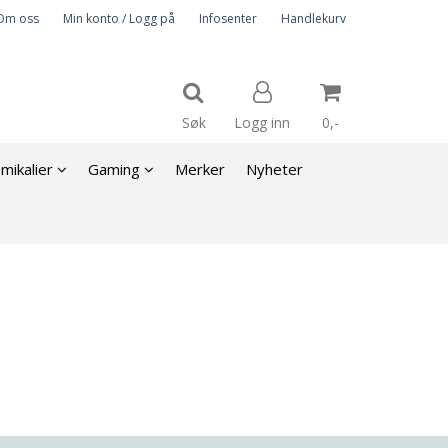
Om oss
Min konto / Logg på
Infosenter
Handlekurv
Søk
Logg inn
0,-
emikalier
Gaming
Merker
Nyheter
Nullstill
Trykk ENTER for å søke