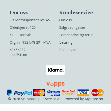
Om oss
Kundeservice
SB Motorsportservice AS
Om oss
Olderkjerret 125
Salgsbetingelser
5108 Hordvik
Forsendelse og retur
Org. nr. 932 548 291 MVA
Betaling
40454982
Personvern
sjur@ttj.no
© 2026 SB Motorsportservice AS - Powered by
Mystore.no