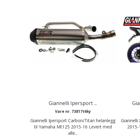
Giannelli Ipersport ...
Gia
Vare nr. 73817t6ky
Giannelli Ipersport Carbon/Titan helanlegg
Giannelli
til Yamaha Mt125 2015-16 Levert med
2015-1
alle...