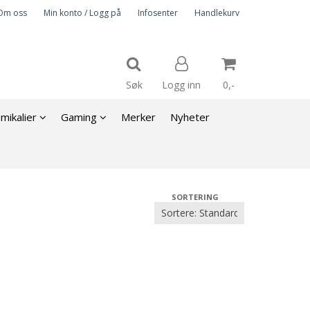
Om oss
Min konto / Logg på
Infosenter
Handlekurv
Søk
Logg inn
0,-
emikalier
Gaming
Merker
Nyheter
Nullstill
Trykk ENTER for å søke
SORTERING