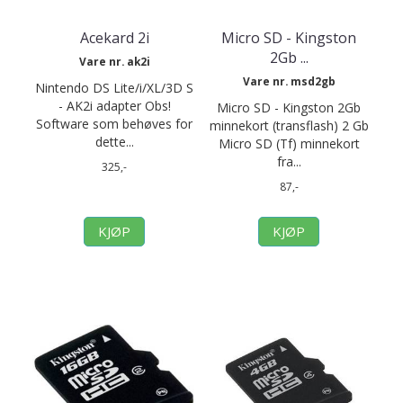
Acekard 2i
Micro SD - Kingston
2Gb ...
Vare nr. ak2i
Vare nr. msd2gb
Nintendo DS Lite/i/XL/3D S
- AK2i adapter Obs!
Micro SD - Kingston 2Gb
Software som behøves for
minnekort (transflash) 2 Gb
dette...
Micro SD (Tf) minnekort
fra...
325,-
87,-
KJØP
KJØP