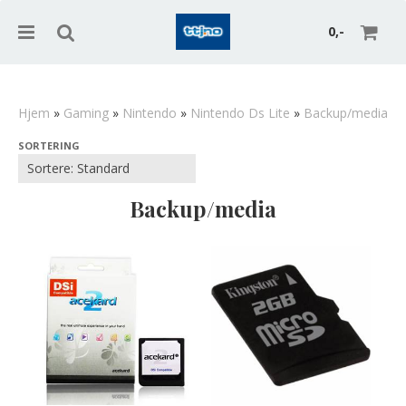
0,-
Hjem
»
Gaming
»
Nintendo
»
Nintendo Ds Lite
»
Backup/media
SORTERING
Nullstill
Trykk ENTER for å søke
Backup/media