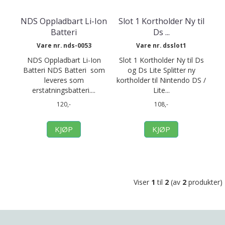
NDS Oppladbart Li-Ion
Slot 1 Kortholder Ny til
Batteri
Ds ...
Vare nr. nds-0053
Vare nr. dsslot1
NDS Oppladbart Li-Ion
Slot 1 Kortholder Ny til Ds
Batteri NDS Batteri som
og Ds Lite Splitter ny
leveres som
kortholder til Nintendo DS /
erstatningsbatteri....
Lite...
120,-
108,-
KJØP
KJØP
Viser
1
til
2
(av
2
produkter)