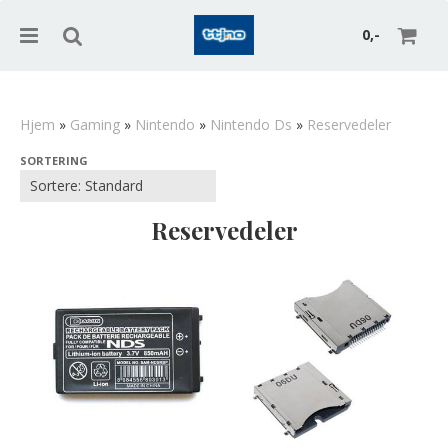
0,-
Hjem
»
Gaming
»
Nintendo
»
Nintendo Ds
»
Reservedeler
SORTERING
Nullstill
Trykk ENTER for å søke
Reservedeler